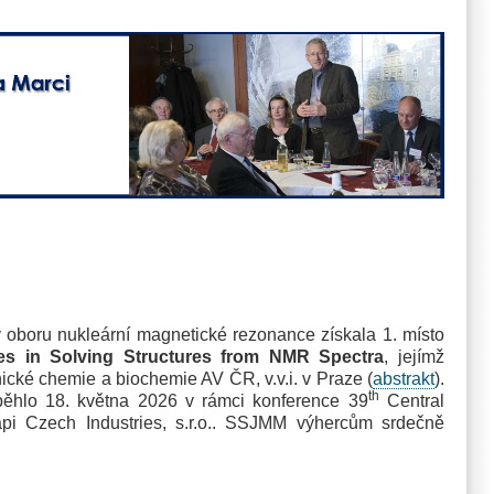
oboru nukleární magnetické rezonance získala 1. místo
ses in Solving Structures from NMR Spectra
, jejímž
ické chemie a biochemie AV ČR, v.v.i. v Praze (
abstrakt
).
th
běhlo 18. května 2026 v rámci konference 39
Central
pi Czech Industries, s.r.o.. SSJMM výhercům srdečně