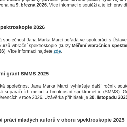
ovena na
9. března 2026
. Více informací o soutěži a jejích pravi
spektroskopie 2026
polečnost Jana Marka Marci pořádá ve spolupráci s Ústavem
 kurzů vibrační spektroskopie (kurzy
Měření vibračních spekte
26
). Více informací najdete
zde
.
vní grant SMMS 2025
společnost Jana Marka Marci vyhlašuje další ročník soutě
sti separačních metod a hmotnostní spektrometrie (SMMS). G
erencích v roce 2026. Uzávěrka přihlásek je
30. listopadu 202
ší práci mladých autorů v oboru spektroskopie 2025