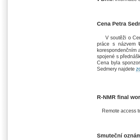
Cena Petra Sed
V soutěži o Cenu 
práce s názvem
korespondenčním 
spojené s přednášk
Cena byla sponzoro
Sedmery najdete
z
R-NMR final wo
Remote access to N
Smuteční ozná