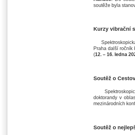
soutěže byla stan
Kurzy vibrační 
Spektroskopická s
Praha další ročník
(
12. – 16. ledna 20
Soutěž o Cesto
Spektroskopická 
doktorandy v obla
mezinárodních konf
Soutěž o nejlep