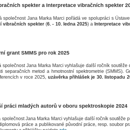
bračních spekter a Interpretace vibračních spekter 
polečnost Jana Marka Marci pořádá ve spolupráci s Ústavem
í vibračních spekter
(
6. - 10. ledna 2025
) a
Interpretace vi
vní grant SMMS pro rok 2025
polečnost Jana Marka Marci vyhlašuje další ročník soutěže 
sti separačních metod a hmotnostní spektrometrie (SMMS). G
ferencích v roce 2025,
uzávěrka přihlášek je 30. listopadu 
ší práci mladých autorů v oboru spektroskopie 2024
olečnost Jana Marka Marci vyhlašuje další ročník soutěže pro 
 diplomová práce a publikované původní práce, resp. soubor p