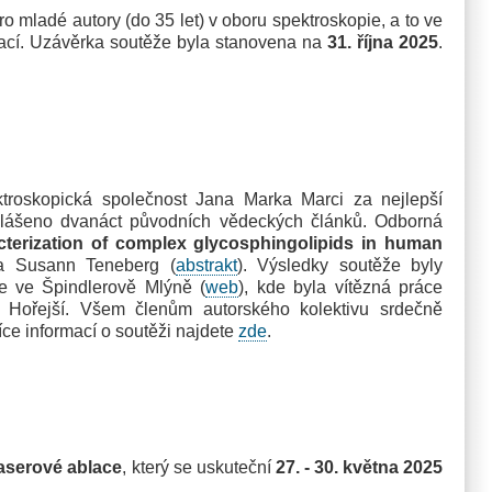
mladé autory (do 35 let) v oboru spektroskopie, a to ve
rací. Uzávěrka soutěže byla stanovena na
31. října 2025
.
skopická společnost Jana Marka Marci za nejlepší
řihlášeno dvanáct původních vědeckých článků. Odborná
terization of complex glycosphingolipids in human
 a Susann Teneberg (
abstrakt
). Výsledky soutěže byly
ie ve Špindlerově Mlýně (
web
), kde byla vítězná práce
l Hořejší. Všem členům autorského kolektivu srdečně
ce informací o soutěži najdete
zde
.
aserové ablace
, který se uskuteční
27. - 30. května 2025