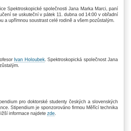
e Spektroskopické společnosti Jana Marka Marci, paní
oučení se uskuteční v pátek 11. dubna od 14:00 v obřadní
ou a upřímnou soustrast celé rodině a všem pozůstalým.
rofesor
Ivan Holoubek
. Spektroskopická společnost Jana
ozůstalým.
pendium pro doktorské studenty českých a slovenských
ance. Stipendium je sponzorováno firmou Měřící technika
ižší informace najdete
zde
.