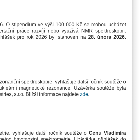
6. O stipendium ve výši 100 000 Kč se mohou ucházet
ertační práce rozvíjí nebo využívá NMR spektroskopii.
řihlášek pro rok 2026 byl stanoven na
28. února 2026.
anční spektroskopie, vyhlašuje další ročník soutěže o
nukleární magnetické rezonance. Uzávěrka soutěže byla
ries, s.r.o. Bližší informace najdete
zde
.
ie, vyhlašuje další ročník soutěže o
Cenu Vladimíra
metod hmotnostní spektrometrie. Uzávěrka přihlášek do