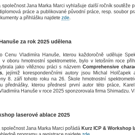
olečnost Jana Marka Marci vyhlašuje další ročník soutěže pro 
 diplomová práce a publikované původní práce, resp. soubor p
dokumenty a přihlášku najdete
zde
.
Hanuše za rok 2025 udělena
u Vladimíra Hanuše, kterou každoročně uděluje Spektro
i v oboru hmotnostní spektrometrie, bylo v letošním roce p
vybrala jako vítěznou práci s názvem
Comprehensive charac
s
, jejímiž korespondenčními autory jsou Michal Holčapek
eny 8. září tohoto roku na 26. Škole hmotnostní spektrometr
u přednášky, kterou přednesl první autor této práce, Kare
Vladimíra Hanuše v roce 2025 sponzorovala firma Shimadzu. Ví
kshop laserové ablace 2025
společnost Jana Marka Marci pořádá
Kurz ICP & Workshop l
 ohledně programu a registrace najdete
zde
.