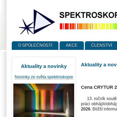
Přejít
k
hlavnímu
obsahu
O SPOLEČNOSTI
AKCE
ČLENSTVÍ
Aktuality a no
Aktuality a novinky
Novinky ze světa spektroskopie
Cena CRYTUR 2
13. ročník soutěže
práci obhájili/obhá
2026
. Bližší infor