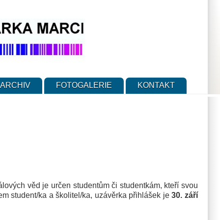
ARCHIV
FOTOGALERIE
KONTAKT
ových věd je určen studentům či studentkám, kteří svou
m student/ka a školitel/ka, uzávěrka přihlášek je
30. září