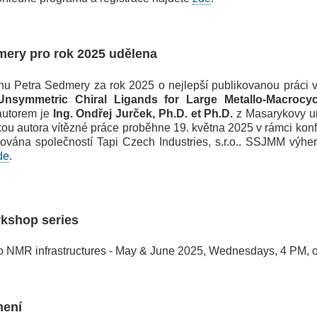
mery pro rok 2025 udělena
Petra Sedmery za rok 2025 o nejlepší publikovanou práci v 
Unsymmetric Chiral Ligands for Large Metallo-Macrocycles
autorem je
Ing.
Ondřej
Jurček
,
Ph.D. et Ph.D.
z Masarykovy uni
ou autora vítězné práce proběhne 19. května 2025 v rámci kon
vána společností Tapi Czech Industries, s.r.o.. SSJMM výher
de
.
rkshop series
MR infrastructures - May & June 2025, Wednesdays, 4 PM, on
mení