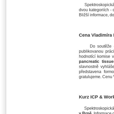
Spektroskopická sp
dvou kategoriích -
Bližší informace, 
Cena Vladimíra 
Do soutěže o Cen
publikovanou prác
hodnotící komise 
pancreatic tissue
slavnostně vyhláš
představena formo
gratulujeme. Cenu 
Kurz ICP & Wor
Spektroskopická 
v Brně
. Informace