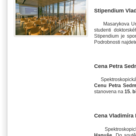
Stipendium Vlad
Masarykova Univer
studenti doktorsk
Stipendium je spo
Podrobnosti najde
Cena Petra Sed
Spektroskopická sp
Cenu Petra Sedm
stanovena na
15. 
Cena Vladimíra 
Spektroskopická s
Hanuše
. Do soutě