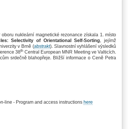
oboru nukleární magnetické rezonance získala 1. místo
: Selectivity of Orientational Self-Sorting
, jejímž
verzity v Brně (
abstrakt
). Slavnostní vyhlášení výsledků
th
ference 38
Central European MNR Meeting ve Valticích.
cům srdečně blahopřeje. Bližší informace o Ceně Petra
-line - Program and access instructions
here