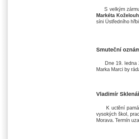
S velkým zármutke
Markéta Koželou
síni Ústředního hř
Smuteční ozná
Dne 19. ledna 202
Marka Marci by rád
Vladimír Sklená
K uctění památky 
vysokých škol, pra
Morava. Termín uza