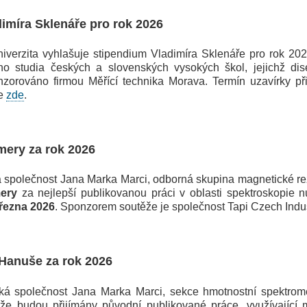
imíra Sklenáře pro rok 2026
zita vyhlašuje stipendium Vladimíra Sklenáře pro rok 202
ého studia českých a slovenských vysokých škol, jejichž dis
nzorováno firmou Měřící technika Morava. Termín uzavírky p
te
zde
.
mery za rok 2026
olečnost Jana Marka Marci, odborná skupina magnetické rezon
ery
za nejlepší publikovanou práci v oblasti spektroskopie 
března 2026
. Sponzorem soutěže je společnost Tapi Czech Indust
Hanuše za rok 2026
polečnost Jana Marka Marci, sekce hmotnostní spektrometr
že budou přijímány původní publikované práce, využívající 