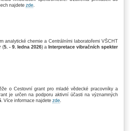
dlech najdete
zde
.
 analytické chemie a Centrálními laboratořemi VŠCHT
r
(
5. - 9. ledna 2026
) a
Interpretace vibračních spekter
že o Cestovní grant pro mladé vědecké pracovníky a
rant je určen na podporu aktivní účasti na významných
5
. Více informace najdete
zde
.