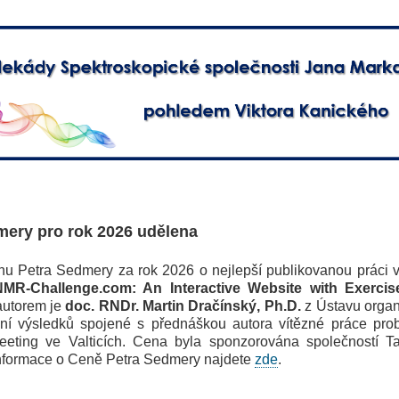
mery pro rok 2026 udělena
Petra Sedmery za rok 2026 o nejlepší publikovanou práci v 
NMR-Challenge.com: An Interactive Website with Exerci
autorem je
doc. RNDr. Martin Dračínský,
Ph.D.
z Ústavu organ
ení výsledků spojené s přednáškou autora vítězné práce pro
ing ve Valticích. Cena byla sponzorována společností Ta
 informace o Ceně Petra Sedmery najdete
zde
.