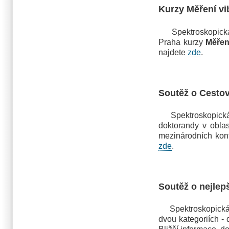
Kurzy Měření vi
Spektroskopická s
Praha kurzy
Měřen
najdete
zde
.
Soutěž o Cesto
Spektroskopická s
doktorandy v obla
mezinárodních kon
zde
.
Soutěž o nejlep
Spektroskopická sp
dvou kategoriích -