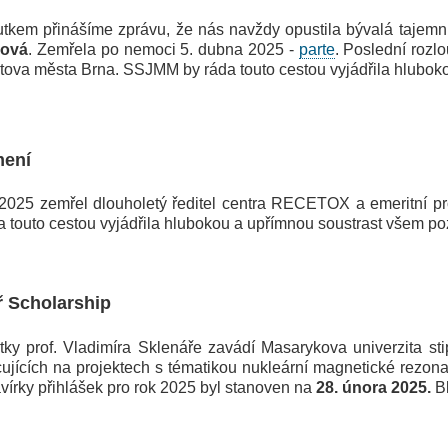
m přinášíme zprávu, že nás navždy opustila bývalá tajemnic
hová
. Zemřela po nemoci 5. dubna 2025 -
parte
. Poslední rozl
bitova města Brna. SSJMM by ráda touto cestou vyjádřila hlubok
mení
5 zemřel dlouholetý ředitel centra RECETOX a emeritní p
a touto cestou vyjádřila hlubokou a upřímnou soustrast všem p
ř Scholarship
prof. Vladimíra Sklenáře zavádí Masarykova univerzita sti
cujících na projektech s tématikou nukleární magnetické rezon
vírky přihlášek pro rok 2025 byl stanoven na
28. února 2025.
Bl